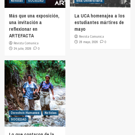
Noticias
SOCIEDAD
Vida Universitaria
Más que una exposición,
La UCA homenajea a los
una invitación a
estudiantes mártires de
reflexionar en
mayo
ARTEFACTA
Revista Comunica
28 mayo, 2026
0
Revista Comunica
24 julio, 2026
0
Derechos Humanos
Noticias
SOCIEDAD
Lo que contaron de la