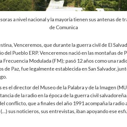
oras a nivel nacional y la mayoría tienen sus antenas de tr
de Comunica
estina, Venceremos, que durante la guerra civil de El Sal
rio del Pueblo ERP. Venceremos nació en las montañas de
en la Frecuencia Modulada (FM); pasó 12 años como una radi
s de Paz, fue legalmente establecida en San Salvador, junt
go.
es el director del Museo de la Palabra y de la Imagen (MU
ancia de la radio en la época de la guerra civil salvadoreñ
ca del conflicto, que a finales del año 1991 acompaña la radio
(…) sus noticieros, sus entrevistas, iban apoyando ese esf