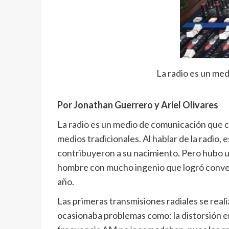
La radio es un med
Por Jonathan Guerrero y Ariel Olivares
La radio
es un medio de comunicación que con
medios tradicionales.
Al hablar de la radio, 
contribuyeron a su nacimiento. Pero hubo un
hombre con mucho ingenio que logró conver
año.
Las primeras transmisiones radiales se real
ocasionaba problemas como: la distorsión en l