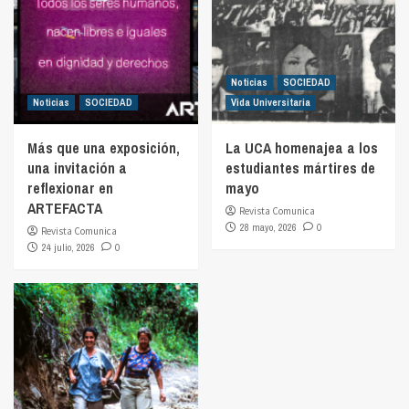
Noticias
SOCIEDAD
Noticias
SOCIEDAD
Vida Universitaria
Más que una exposición,
La UCA homenajea a los
una invitación a
estudiantes mártires de
reflexionar en
mayo
ARTEFACTA
Revista Comunica
28 mayo, 2026
0
Revista Comunica
24 julio, 2026
0