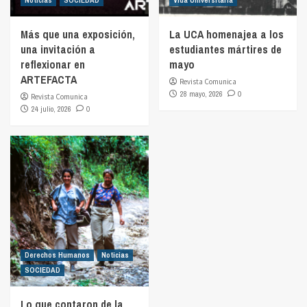
Más que una exposición,
La UCA homenajea a los
una invitación a
estudiantes mártires de
reflexionar en
mayo
ARTEFACTA
Revista Comunica
28 mayo, 2026
0
Revista Comunica
24 julio, 2026
0
Derechos Humanos
Noticias
SOCIEDAD
Lo que contaron de la