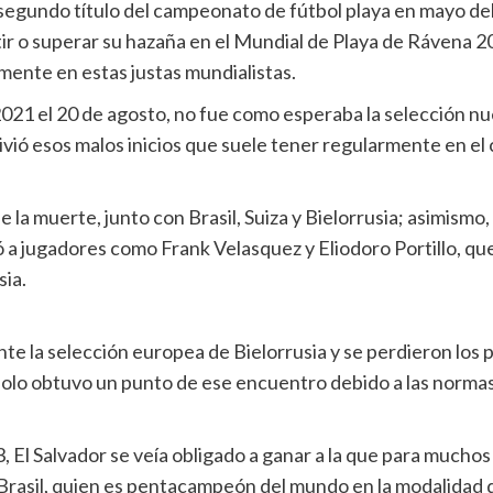
gundo título del campeonato de fútbol playa en mayo del 
r o superar su hazaña en el Mundial de Playa de Rávena 2011
amente en estas justas mundialistas.
2021 el 20 de agosto, no fue como esperaba la selección nue
vió esos malos inicios que suele tener regularmente en el 
la muerte, junto con Brasil, Suiza y Bielorrusia; asimismo
ó a jugadores como Frank Velasquez y Eliodoro Portillo, q
sia.
te la selección europea de Bielorrusia y se perdieron los 
 4, solo obtuvo un punto de ese encuentro debido a las norm
 3, El Salvador se veía obligado a ganar a la que para mucho
e Brasil, quien es pentacampeón del mundo en la modalidad de