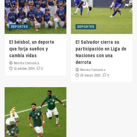
DEPORTES
DEPORTES
El béisbol, un deporte
El Salvador cierra su
que forja sueños y
participación en Liga de
cambia vidas
Naciones con una
derrota
Revista Comunica
11 octubre, 2024
0
Revista Comunica
29 marzo, 2023
0