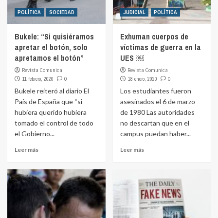
POLÍTICA
SOCIEDAD
JUDICIAL
POLÍTICA
Bukele: “Si quisiéramos
Exhuman cuerpos de
apretar el botón, solo
víctimas de guerra en la
apretamos el botón”
UES ￼
Revista Comunica
Revista Comunica
11 febrero, 2020
0
18 enero, 2020
0
Bukele reiteró al diario El
Los estudiantes fueron
País de España que “si
asesinados el 6 de marzo
hubiera querido hubiera
de 1980 Las autoridades
tomado el control de todo
no descartan que en el
el Gobierno...
campus puedan haber...
Leer más
Leer más