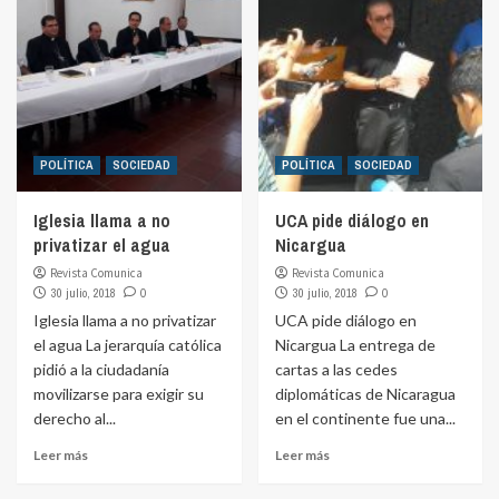
POLÍTICA
SOCIEDAD
POLÍTICA
SOCIEDAD
Iglesia llama a no
UCA pide diálogo en
privatizar el agua
Nicargua
Revista Comunica
Revista Comunica
30 julio, 2018
0
30 julio, 2018
0
Iglesia llama a no privatizar
UCA pide diálogo en
el agua La jerarquía católica
Nicargua La entrega de
pidió a la ciudadanía
cartas a las cedes
movilizarse para exigir su
diplomáticas de Nicaragua
derecho al...
en el continente fue una...
Leer más
Leer más