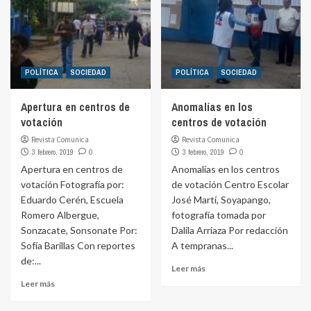
POLÍTICA
SOCIEDAD
POLÍTICA
SOCIEDAD
Apertura en centros de
Anomalías en los
votación
centros de votación
Revista Comunica
Revista Comunica
3 febrero, 2019
0
3 febrero, 2019
0
Apertura en centros de
Anomalías en los centros
votación Fotografía por:
de votación Centro Escolar
Eduardo Cerén, Escuela
José Martí, Soyapango,
Romero Albergue,
fotografía tomada por
Sonzacate, Sonsonate Por:
Dalila Arriaza Por redacción
Sofía Barillas Con reportes
A tempranas...
de:...
Leer más
Leer más