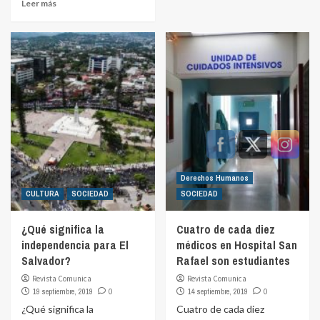
Leer más
Derechos Humanos
CULTURA
SOCIEDAD
SOCIEDAD
¿Qué significa la
Cuatro de cada diez
independencia para El
médicos en Hospital San
Salvador?
Rafael son estudiantes
Revista Comunica
Revista Comunica
19 septiembre, 2019
0
14 septiembre, 2019
0
¿Qué significa la
Cuatro de cada diez