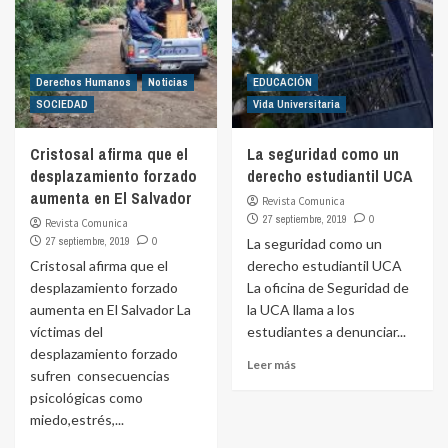
Derechos Humanos
Noticias
EDUCACIÓN
SOCIEDAD
Vida Universitaria
Cristosal afirma que el
La seguridad como un
desplazamiento forzado
derecho estudiantil UCA
aumenta en El Salvador
Revista Comunica
27 septiembre, 2019
0
Revista Comunica
27 septiembre, 2019
0
La seguridad como un
Cristosal afirma que el
derecho estudiantil UCA
desplazamiento forzado
La oficina de Seguridad de
aumenta en El Salvador La
la UCA llama a los
víctimas del
estudiantes a denunciar...
desplazamiento forzado
Leer más
sufren consecuencias
psicológicas como
miedo,estrés,...