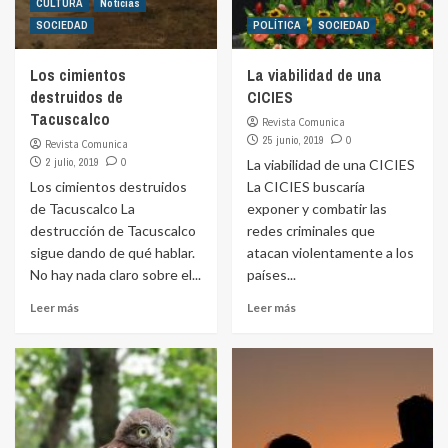
CULTURA
Noticias
SOCIEDAD
POLÍTICA
SOCIEDAD
Los cimientos
La viabilidad de una
destruidos de
CICIES
Tacuscalco
Revista Comunica
25 junio, 2019
0
Revista Comunica
2 julio, 2019
0
La viabilidad de una CICIES
Los cimientos destruidos
La CICIES buscaría
de Tacuscalco La
exponer y combatir las
destrucción de Tacuscalco
redes criminales que
sigue dando de qué hablar.
atacan violentamente a los
No hay nada claro sobre el...
países...
Leer más
Leer más