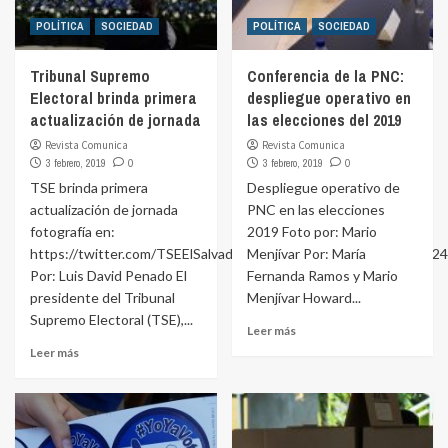
POLÍTICA
SOCIEDAD
POLÍTICA
SOCIEDAD
Tribunal Supremo
Conferencia de la PNC:
Electoral brinda primera
despliegue operativo en
actualización de jornada
las elecciones del 2019
Revista Comunica
Revista Comunica
3 febrero, 2019
0
3 febrero, 2019
0
TSE brinda primera
Despliegue operativo de
actualización de jornada
PNC en las elecciones
fotografía en:
2019 Foto por: Mario
https://twitter.com/TSEElSalvador/status/1092096903221837824
Menjívar Por: María
Por: Luis David Penado El
Fernanda Ramos y Mario
presidente del Tribunal
Menjívar Howard...
Supremo Electoral (TSE),...
Leer más
Leer más