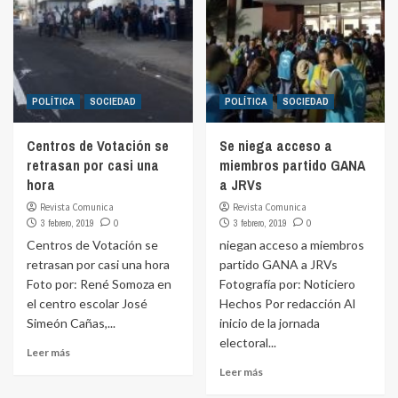
POLÍTICA
SOCIEDAD
POLÍTICA
SOCIEDAD
Centros de Votación se
Se niega acceso a
retrasan por casi una
miembros partido GANA
hora
a JRVs
Revista Comunica
Revista Comunica
3 febrero, 2019
0
3 febrero, 2019
0
Centros de Votación se
niegan acceso a miembros
retrasan por casi una hora
partido GANA a JRVs
Foto por: René Somoza en
Fotografía por: Noticiero
el centro escolar José
Hechos Por redacción Al
Simeón Cañas,...
inicio de la jornada
electoral...
Leer más
Leer más