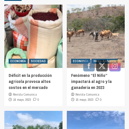
ECONOMÍA
SOCIEDAD
ECONOMÍA
Medio Ambiente
Déficit en la producción
Fenómeno “El Niño”
agrícola provoca altos
impactará al agro y la
costos en el mercado
ganadería en 2023
Revista Comunica
Revista Comunica
16 mayo, 2023
0
15 mayo, 2023
0