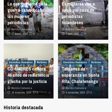
Lo que contaron de la
Ex militares van a
guerra salvadoreña
juicio por caso de
las mujeres
periodistas
periodistas
holandeses
Revista Comunica
Revista Comunica
17 febrero, 2026
0
7 abril, 2025
0
Derechos Humanos
Noticias
Derechos Humanos
Noticias
CO-MADRES celebra
Tulipanes de
49 años de resistencia
esperanza en Santa
y lucha por la justicia
Rita, Chalatenango
Revista Comunica
Revista Comunica
19 diciembre, 2024
0
4 noviembre, 2024
0
Historia destacada