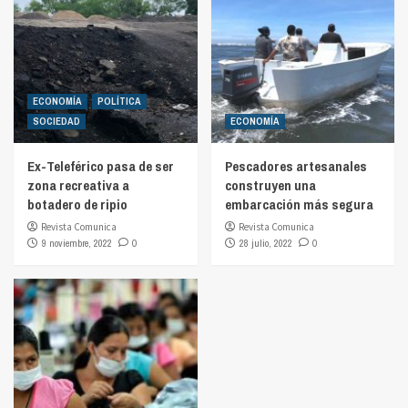
ECONOMÍA
POLÍTICA
SOCIEDAD
ECONOMÍA
Ex-Teleférico pasa de ser
Pescadores artesanales
zona recreativa a
construyen una
botadero de ripio
embarcación más segura
Revista Comunica
Revista Comunica
9 noviembre, 2022
0
28 julio, 2022
0